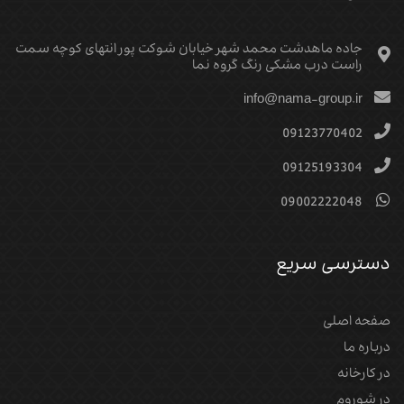
جاده ماهدشت محمد شهر خیابان شوکت پور انتهای کوچه سمت
راست درب مشکی رنگ گروه نما
info@nama-group.ir
09123770402
09125193304
09002222048
دسترسی سریع
صفحه اصلی
درباره ما
در کارخانه
در شوروم