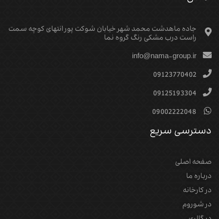
جاده ماهدشت محمد شهر خیابان شوکت پور انتهای کوچه سمت
راست درب مشکی رنگ گروه نما
info@nama-group.ir
09123770402
09125193304
09002222048
دسترسی سریع
صفحه اصلی
درباره ما
در کارخانه
در شوروم