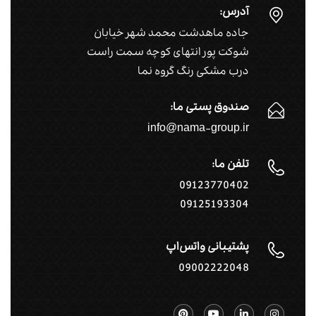
آدرس:
جاده ماهدشت محمد شهر خیابان
شوکت پور انتهای کوچه سمت راست
درب مشکی رنگ گروه نما
صندوق پستی ما:
info@nama-group.ir
تلفن ما:
09123770402
09125193304
پشتیبانی واتس‌اپ
09002222048