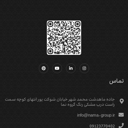
تماس
جاده ماهدشت محمد شهر خیابان شوکت پور انتهای کوچه سمت
راست درب مشکی رنگ گروه نما
info@nama-group.ir
09123770402