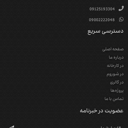
09125193304
09002222048
دسترسی سریع
صفحه اصلی
درباره ما
در کارخانه
در شوروم
در گالری
پروژه‌‌ها
تماس با ما
عضویت در خبرنامه