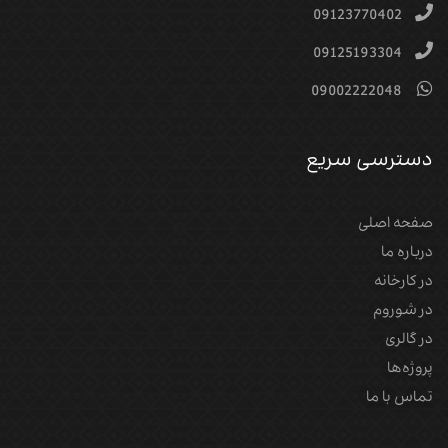
09123770402
09125193304
09002222048
دسترسی سریع
صفحه اصلی
درباره ما
در کارخانه
در شوروم
در گالری
پروژه‌‌ها
تماس با ما