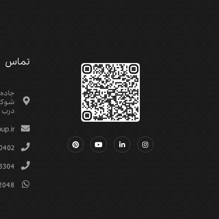
تماس
جاده
شوکت
درب م
up.ir
0402
3304
2048