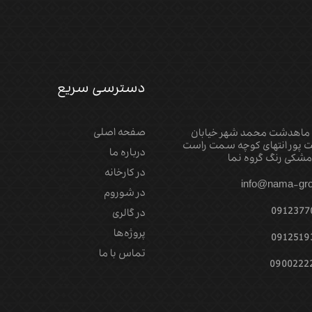
دسترسی سریع
صفحه اصلی
 ماهدشت محمد شهر خیابان
 پور انتهای کوچه سمت راست
درباره ما
شکی رنگ گروه نما
در کارخانه
info@nama-gro
در شوروم
0912377
در گالری
پروژه‌‌ها
0912519
تماس با ما
0900222