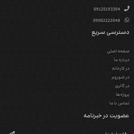
09125193304
09002222048
دسترسی سریع
صفحه اصلی
درباره ما
در کارخانه
در شوروم
در گالری
پروژه‌‌ها
تماس با ما
عضویت در خبرنامه