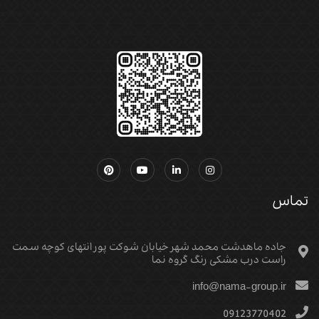
تماس
جاده ماهدشت محمد شهر خیابان شوکت پور انتهای کوچه سمت
راست درب مشکی رنگ گروه نما
info@nama-group.ir
09123770402