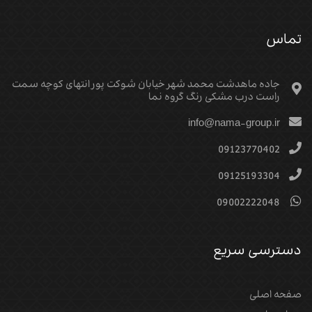
تماس
جاده ماهدشت محمد شهر خیابان شوکت پور انتهای کوچه سمت
راست درب مشکی رنگ گروه نما
info@nama-group.ir
09123770402
09125193304
09002222048
دسترسی سریع
صفحه اصلی