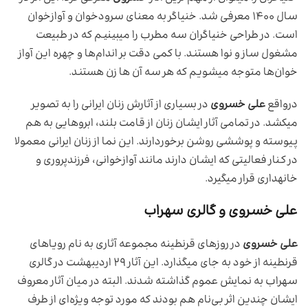
سال ۱۴۰۰ معرفی شد. خنیاگر به معنای سرود‌خوان و آواز‌خوان
است. در طراحی خنیاگران سه مطرب را میبینیم که در طبیعت
مشغول ساز و نوا هستند. با کمی دقت بر اندام‌ها و چهره این آواز
خوان‌ها متوجه میشویم که هر سه آن ها زن هستند.
درواقع
علی خسروی
در بسیاری از آثارش زنان ایرانی را به تصویر
میکشد. در تمامی آثار ایشان زنان از قامت بلند، ابروهایی به هم
پیوسته و پوششی روشن برخوردارند. این نما از زنان ایرانی معمولا
در کنار فعالیتی که ایشان دارند مانند آوازخوانی، فرزندپروری و
خانهداری قرار میگیرد.
علی خسروی و گالری سهراب
علی خسروی
در روزهای قرنطینه مجموعه آثاری به نام رویا‌های
قرنطینه از خود به جای میگذارد. این آثار ۲۹ اردیبهشت در گالری
سهراب به نمایش عموم گذاشته شدند. البته در میان آثار معروف
ایشان چندین اثر بی‌نام هم بودند که مورد توجه ویژه‌ای از طرف