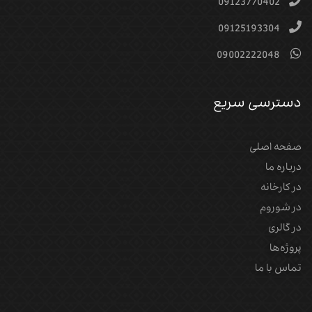
09123770402
09125193304
09002222048
دسترسی سریع
صفحه اصلی
درباره ما
در کارخانه
در شوروم
در گالری
پروژه‌‌ها
تماس با ما