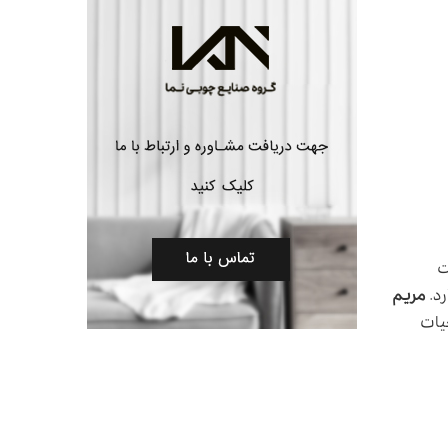
یت
مریم
 حیات