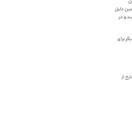
ن
مین دلیل
ن سانسور به چاپ برسد و در
ست جمهوری محمود احمدی‌نژاد به همراه ۷۰ هنرمند دیگر برای
رج از