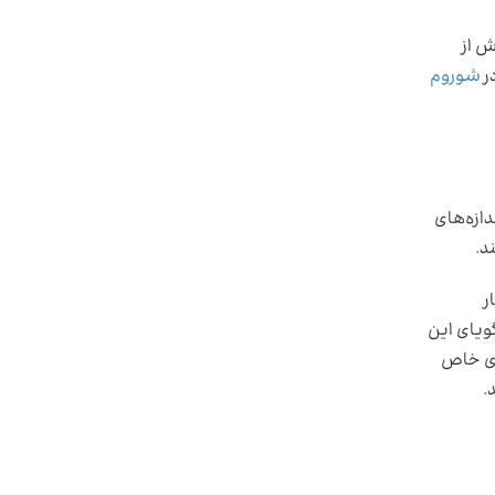
ش از
ر
شوروم
دازه‌های
د.
ر
ویای این
‌ای خاص
.