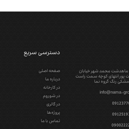
دسترسی سریع
صفحه اصلی
 ماهدشت محمد شهر خیابان
 پور انتهای کوچه سمت راست
درباره ما
شکی رنگ گروه نما
در کارخانه
info@nama-gro
در شوروم
0912377
در گالری
پروژه‌‌ها
0912519
تماس با ما
0900222