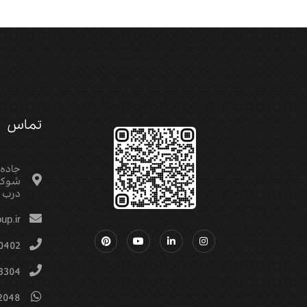
تماس
جاده
شوکت
درب م
up.ir
0402
3304
2048