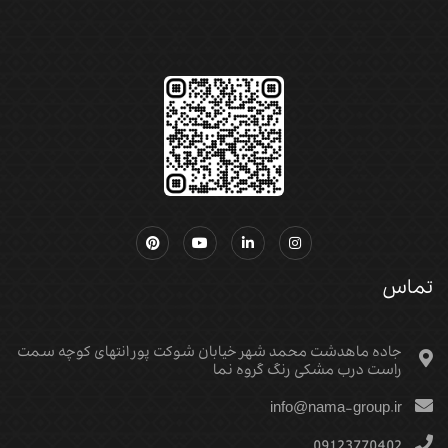
تماس
جاده ماهدشت محمد شهر خیابان شوکت پور انتهای کوچه سمت
راست درب مشکی رنگ گروه نما
info@nama-group.ir
09123770402