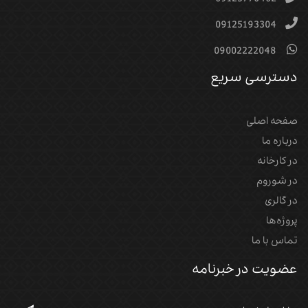
09125193304
09002222048
دسترسی سریع
صفحه اصلی
درباره ما
در کارخانه
در شوروم
در گالری
پروژه‌‌ها
تماس با ما
عضویت در خبرنامه