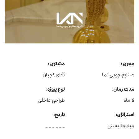
مجری :
مشتری :
صنایع چوبی نما
آقای کچیان
مدت زمان:
نوع پروژه:
6 ماه
طراحی داخلی
استراتژی:
تاریخ:
مینیمالیستی
- - - - - -