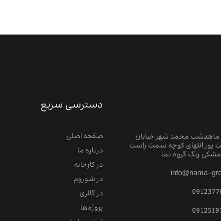
دسترسی سریع
صفحه اصلی
 ماهدشت محمد شهر خیابان
 پور انتهای کوچه سمت راست
درباره ما
شکی رنگ گروه نما
در کارخانه
info@nama-gro
در شوروم
0912377
در گالری
پروژه‌‌ها
0912519