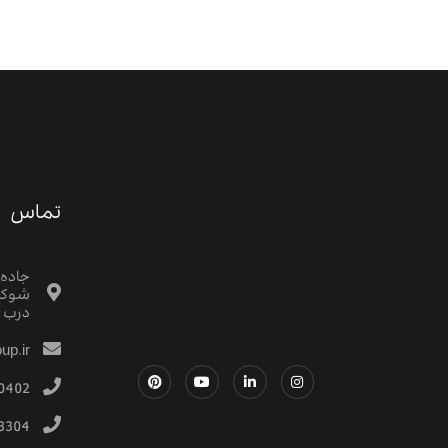
تماس
جاده
شوکت
درب م
up.ir
0402
3304