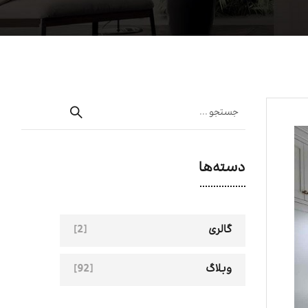
دسته‌ها
[2]
گالری
[92]
وبلاگ