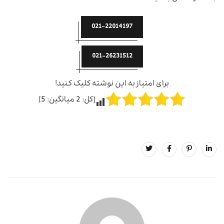
021-22014197
021-26231512
برای امتیاز به این نوشته کلیک کنید!
[کل:
2
میانگین:
5
]