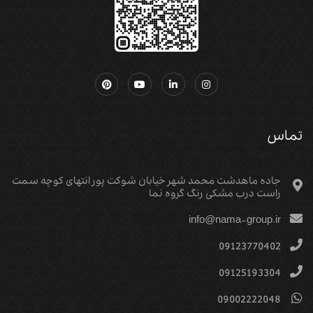
تماس
جاده ماهدشت محمد شهر خیابان شوکت پور انتهای کوچه سمت
راست درب مشکی رنگ گروه نما
info@nama-group.ir
09123770402
09125193304
09002222048