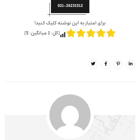
021-26231512
برای امتیاز به این نوشته کلیک کنید!
[کل:
1
میانگین:
5
]