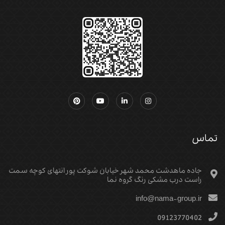
تماس
جاده ماهدشت محمد شهر خیابان شوکت پور انتهای کوچه سمت
راست درب مشکی رنگ گروه نما
info@nama-group.ir
09123770402