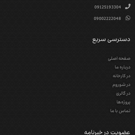
09125193304
09002222048
دسترسی سریع
صفحه اصلی
درباره ما
در کارخانه
در شوروم
در گالری
پروژه‌‌ها
تماس با ما
عضویت در خبرنامه