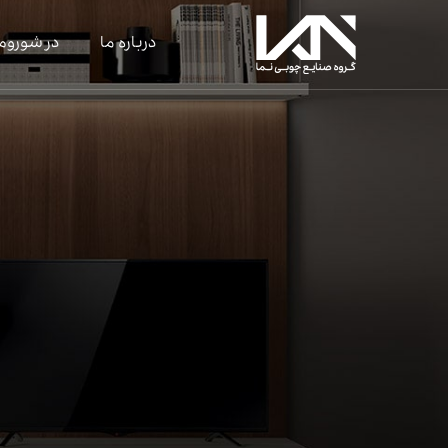
درباره ما
در شوروم