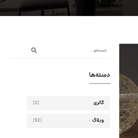
دسته‌ها
[2]
گالری
[92]
وبلاگ