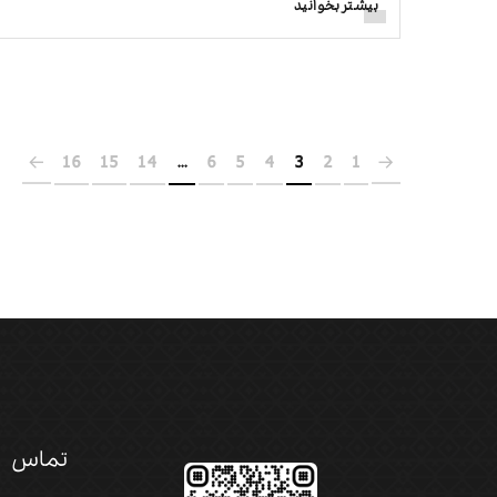
بیشتر بخوانید
16
15
14
…
6
5
4
3
2
1
تماس