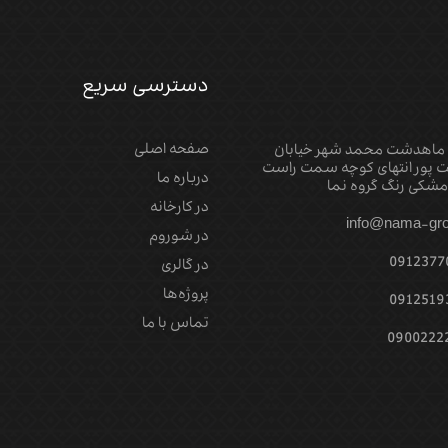
دسترسی سریع
صفحه اصلی
 ماهدشت محمد شهر خیابان
 پور انتهای کوچه سمت راست
درباره ما
شکی رنگ گروه نما
در کارخانه
info@nama-gro
در شوروم
0912377
در گالری
پروژه‌‌ها
0912519
تماس با ما
0900222