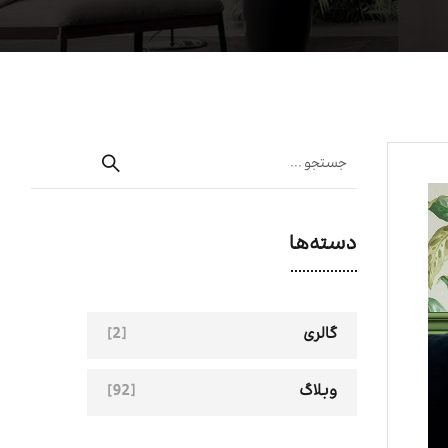
دسته‌ها
[2]
گالری
[92]
وبلاگ