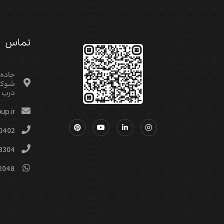
تماس
جاده
شوکت
درب م
up.ir
0402
3304
2048