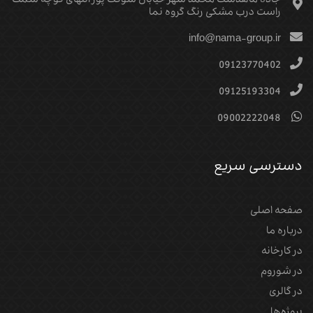
جاده ماهدشت محمد شهر خیابان شوکت پور انتهای کوچه سمت
راست درب مشکی رنگ گروه نما
info@nama-group.ir
09123770402
09125193304
09002222048
دسترسی سریع
صفحه اصلی
درباره ما
در کارخانه
در شوروم
در گالری
پروژه‌‌ها