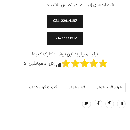
شماره‌های زیر با ما در تماس باشید:
021-22014197
021-26231512
برای امتیاز به این نوشته کلیک کنید!
[کل:
3
میانگین:
5
]
خرید قرنیز چوبی
قرنیز چوبی
قیمت قرنیز چوبی