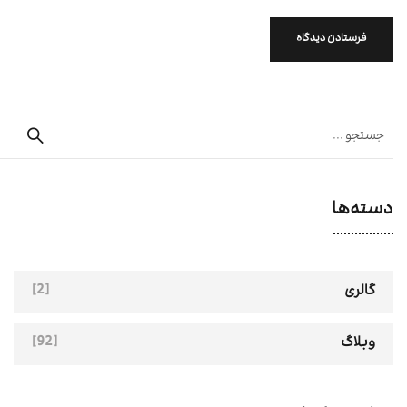
دسته‌ها
[2]
گالری
[92]
وبلاگ