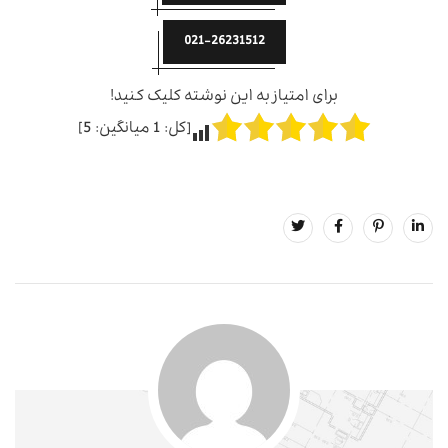
021-26231512
برای امتیاز به این نوشته کلیک کنید!
[کل:
1
میانگین:
5
]