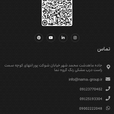
تماس
جاده ماهدشت محمد شهر خیابان شوکت پور انتهای کوچه سمت
راست درب مشکی رنگ گروه نما
info@nama-group.ir
09123770402
09125193304
09002222048