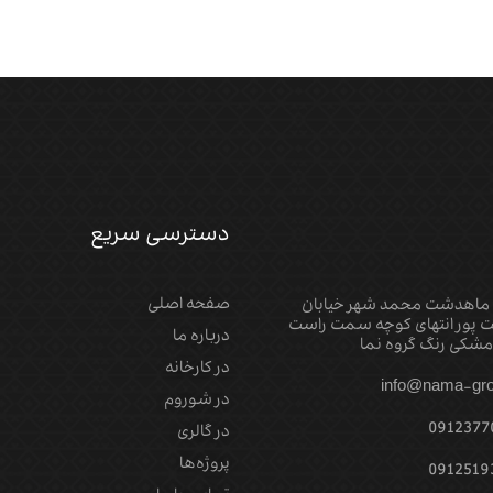
دسترسی سریع
صفحه اصلی
 ماهدشت محمد شهر خیابان
 پور انتهای کوچه سمت راست
درباره ما
شکی رنگ گروه نما
در کارخانه
info@nama-gro
در شوروم
0912377
در گالری
پروژه‌‌ها
0912519