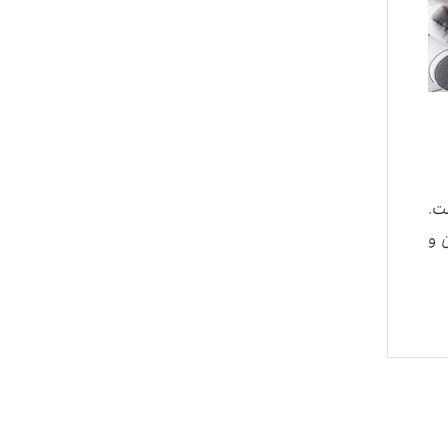
ت.
 و