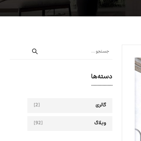
دسته‌ها
[2]
گالری
[92]
وبلاگ