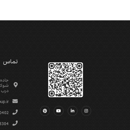
تماس
جاده
شوکت
درب م
up.ir
0402
3304