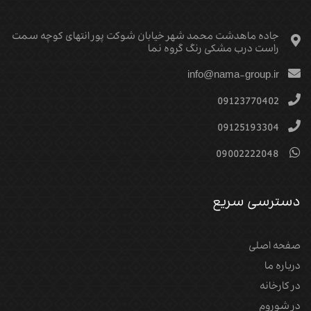
جاده ماهدشت محمد شهر خیابان شوکت پور انتهای کوچه سمت
راست درب مشکی رنگ گروه نما
info@nama-group.ir
09123770402
09125193304
09002222048
دسترسی سریع
صفحه اصلی
درباره ما
در کارخانه
در شوروم