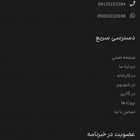
09125193304
09002222048
دسترسی سریع
صفحه اصلی
درباره ما
در کارخانه
در شوروم
در گالری
پروژه‌‌ها
تماس با ما
عضویت در خبرنامه