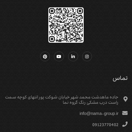
تماس
جاده ماهدشت محمد شهر خیابان شوکت پور انتهای کوچه سمت
راست درب مشکی رنگ گروه نما
info@nama-group.ir
09123770402