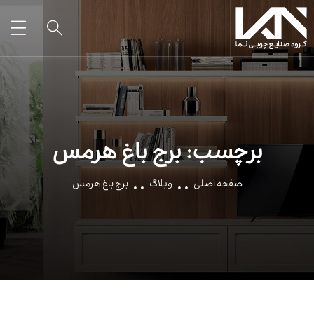
برچسب:
برج باغ هرمس
صفحه اصلی
وبلاگ
برج باغ هرمس