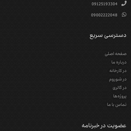
09125193304
09002222048
دسترسی سریع
صفحه اصلی
درباره ما
در کارخانه
در شوروم
در گالری
پروژه‌‌ها
تماس با ما
عضویت در خبرنامه