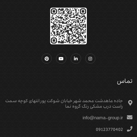
تماس
جاده ماهدشت محمد شهر خیابان شوکت پور انتهای کوچه سمت
راست درب مشکی رنگ گروه نما
info@nama-group.ir
09123770402