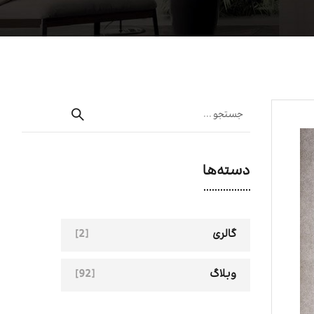
دسته‌ها
[2]
گالری
[92]
وبلاگ