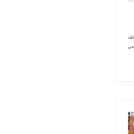
لف
سی