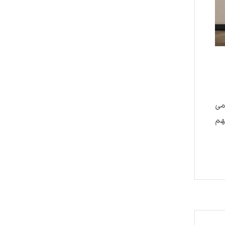
می
هم