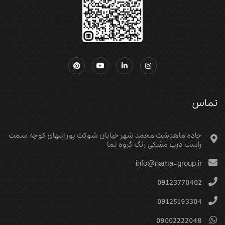
تماس
جاده ماهدشت محمد شهر خیابان شوکت پور انتهای کوچه سمت
راست درب مشکی رنگ گروه نما
info@nama-group.ir
09123770402
09125193304
09002222048