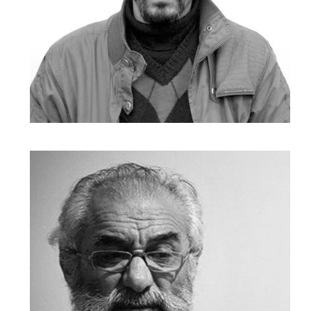
كيومرث كياست