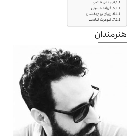
مهدی فاتحی
فرزانه حسینی
زروان روح‌بخشان
كيومرث كياست
هنرمندان
فرشید پارسی کیا