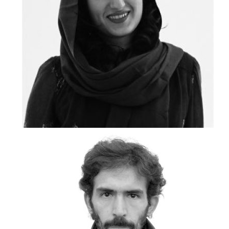
فرزانه حسینی
زروان روح‌بخشان