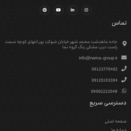
تماس
جاده ماهدشت محمد شهر خیابان شوکت پور انتهای کوچه سمت
راست درب مشکی رنگ گروه نما
info@nama-group.ir
09123770402
09125193304
09002222048
دسترسی سریع
صفحه اصلی
درباره ما